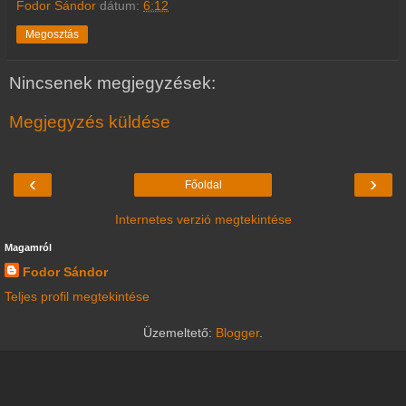
Fodor Sándor
dátum:
6:12
Megosztás
Nincsenek megjegyzések:
Megjegyzés küldése
‹
›
Főoldal
Internetes verzió megtekintése
Magamról
Fodor Sándor
Teljes profil megtekintése
Üzemeltető:
Blogger
.